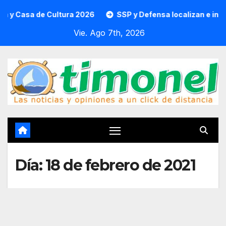
Saltar
de Cultura 2026
SSP y Defensa localizan e incineran 861
al
Vie. Ago 7th, 2026
contenido
Día:
18 de febrero de 2021