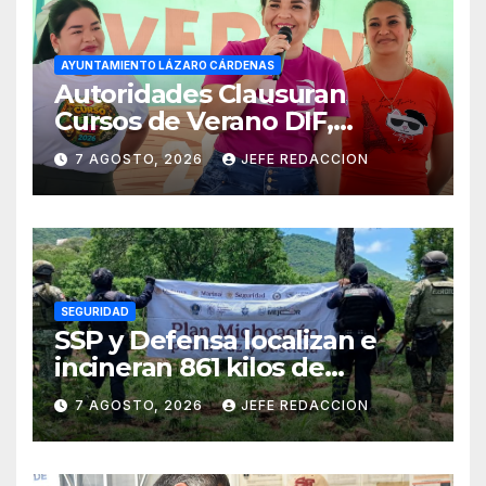
AYUNTAMIENTO LÁZARO CÁRDENAS
Autoridades Clausuran
Cursos de Verano DIF,
Seguridad Pública y Casa de
7 AGOSTO, 2026
JEFE REDACCION
Cultura 2026
SEGURIDAD
SSP y Defensa localizan e
incineran 861 kilos de
marihuana en Huetamo
7 AGOSTO, 2026
JEFE REDACCION