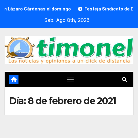
Saltar
o Cárdenas el domingo
Festeja Sindicato de Empleados al
al
Sáb. Ago 8th, 2026
contenido
Día:
8 de febrero de 2021