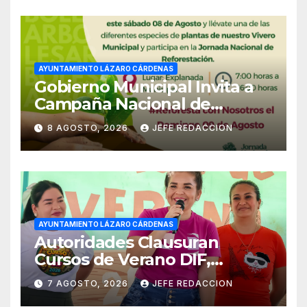
AYUNTAMIENTO LÁZARO CÁRDENAS
Gobierno Municipal Invita a
Campaña Nacional de
Reforestación
8 AGOSTO, 2026
JEFE REDACCION
AYUNTAMIENTO LÁZARO CÁRDENAS
Autoridades Clausuran
Cursos de Verano DIF,
Seguridad Pública y Casa de
7 AGOSTO, 2026
JEFE REDACCION
Cultura 2026