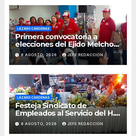
LÁZARO CÁRDENAS
Primera convocatoria a
elecciones del Ejido Melchor
Ocampo en Lázaro Cárdenas
8 AGOSTO, 2026
JEFE REDACCION
el domingo
LÁZARO CÁRDENAS
Festeja Sindicato de
Empleados al Servicio del H.
Ayuntamiento de LZC Día del
8 AGOSTO, 2026
JEFE REDACCION
Empleado Municipal