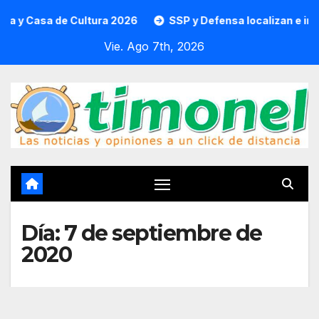
Saltar
 de Cultura 2026
SSP y Defensa localizan e incineran 86
al
Vie. Ago 7th, 2026
contenido
Día:
7 de septiembre de
2020