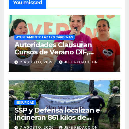
You missed
AYUNTAMIENTO LÁZARO CÁRDENAS
Autoridades Clausuran
Cursos de Verano DIF,
Seguridad Pública y Casa de
7 AGOSTO, 2026
JEFE REDACCION
Cultura 2026
SEGURIDAD
SSP y Defensa localizan e
incineran 861 kilos de
marihuana en Huetamo
7 AGOSTO, 2026
JEFE REDACCION