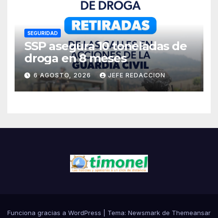
SEGURIDAD
SSP asegura 10 toneladas de
droga en 8 meses
6 AGOSTO, 2026
JEFE REDACCION
Funciona gracias a WordPress
|
Tema:
Newsmark
de
Themeansar