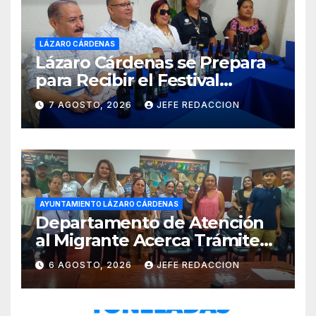
LÁZARO CÁRDENAS
Lázaro Cárdenas se Prepara
para Recibir el Festival
Internacional de la Cerveza
7 AGOSTO, 2026
JEFE REDACCION
Costa de Michoacán 2026
AYUNTAMIENTO LÁZARO CÁRDENAS
Departamento de Atención
al Migrante Acerca Trámite
de Pasaportes
6 AGOSTO, 2026
JEFE REDACCION
Estadounidenses a
Residentes de Lázaro
Cárdenas