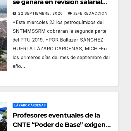
se ganará en revisión salarial
aseguró el Sindicato Minero
22 SEPTIEMBRE, 2020
JEFE REDACCION
Secc. 274
*Este miércoles 23 los petroquímicos del
SNTMMSSRM cobraran la segunda parte
del PTU 2019. *POR Baltazar SÁNCHEZ
HUERTA LÁZARO CÁRDENAS, MICH.-En
los primeros días del mes de septiembre del
año…
LÁZARO CÁRDENAS
Profesores eventuales de la
CNTE “Poder de Base” exigen