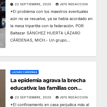
pagos atrasados a Silvano
22 SEPTIEMBRE, 2020
JEFE REDACCION
Aureoles
*El problema con los maestros eventuales
aún no se resuelve, ya se había acordado en
la mesa tripartita con la federación. POR
Baltazar SÁNCHEZ HUERTA LÁZARO
CÁRDENAS, MICH.- Un grupo…
LÁZARO CÁRDENAS
La epidemia agrava la brecha
educativa: las familias con
menos recursos gestionan peor
22 SEPTIEMBRE, 2020
JEFE REDACCION
el estrés
*El confinamiento en casa perjudica más al