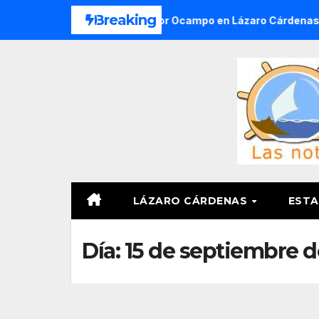
Saltar
Breaking
cciones del Ejido Melchor Ocampo en Lázaro Cárdenas el domi
al
contenido
LÁZARO CÁRDENAS
ESTA
Día:
15 de septiembre d