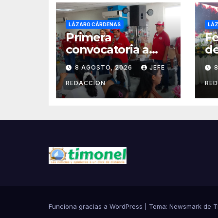
LÁZARO CÁRDENAS
LÁ
Primera
Fe
convocatoria a
de
elecciones del
Se
8 AGOSTO, 2026
JEFE
Ejido Melchor
A
Ocampo en
LZ
REDACCION
RE
Lázaro Cárdenas
E
el domingo
Mu
Funciona gracias a WordPress
|
Tema:
Newsmark
de
T