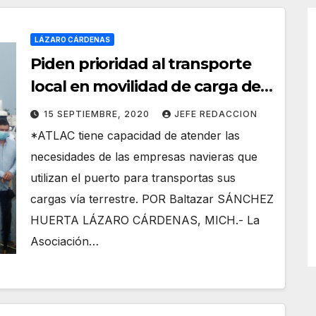
LÁZARO CÁRDENAS
Piden prioridad al transporte
local en movilidad de carga del
puerto, exige al Gobierno
15 SEPTIEMBRE, 2020
JEFE REDACCION
Estatal y el Puerto
*ATLAC tiene capacidad de atender las
necesidades de las empresas navieras que
utilizan el puerto para transportas sus
cargas vía terrestre. POR Baltazar SÁNCHEZ
HUERTA LÁZARO CÁRDENAS, MICH.- La
Asociación…