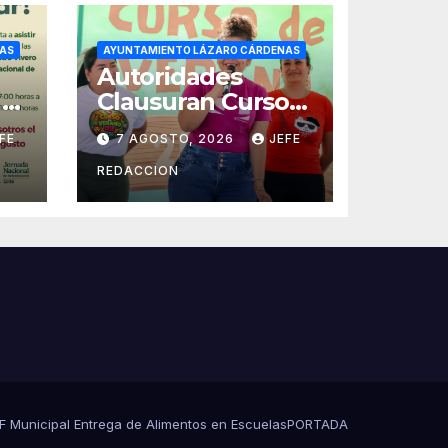
AS
AYUNTAMIENTO LÁZARO CÁRDENAS
Autoridades
 a
Clausuran Cursos
de Verano DIF,
FE
7 AGOSTO, 2026
JEFE
Seguridad Pública
y Casa de Cultura
REDACCION
2026
DIF Municipal Entrega de Alimentos en Escuelas
PORTADA