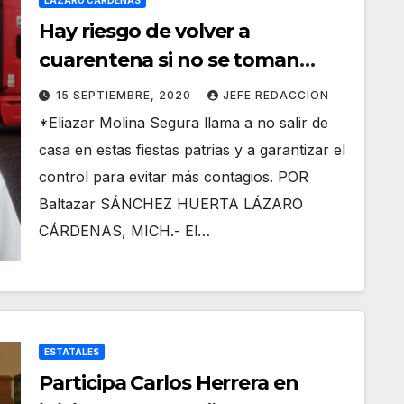
LÁZARO CÁRDENAS
Hay riesgo de volver a
cuarentena si no se toman
precauciones al reabrir
15 SEPTIEMBRE, 2020
JEFE REDACCION
economías: Canaco
*Eliazar Molina Segura llama a no salir de
casa en estas fiestas patrias y a garantizar el
control para evitar más contagios. POR
Baltazar SÁNCHEZ HUERTA LÁZARO
CÁRDENAS, MICH.- El…
ESTATALES
Participa Carlos Herrera en