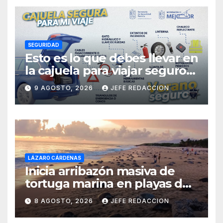
SEGURIDAD
Esto es lo que debes llevar en
la cajuela para viajar seguro
por carretera
9 AGOSTO, 2026
JEFE REDACCION
LÁZARO CÁRDENAS
Inicia arribazón masiva de
tortuga marina en playas de
Michoacán
8 AGOSTO, 2026
JEFE REDACCION