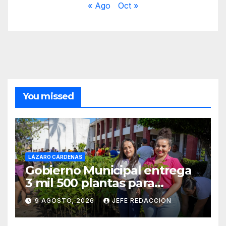
« Ago
Oct »
You missed
LÁZARO CÁRDENAS
Gobierno Municipal entrega
3 mil 500 plantas para
sumarse a la Jornada
9 AGOSTO, 2026
JEFE REDACCION
Nacional de Reforestación