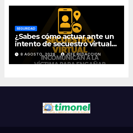
SEGURIDAD
¿Sabes cómo actuar ante un
intento de secuestro virtual?
La SSP te guía para evitarlo
8 AGOSTO, 2026
JEFE REDACCION