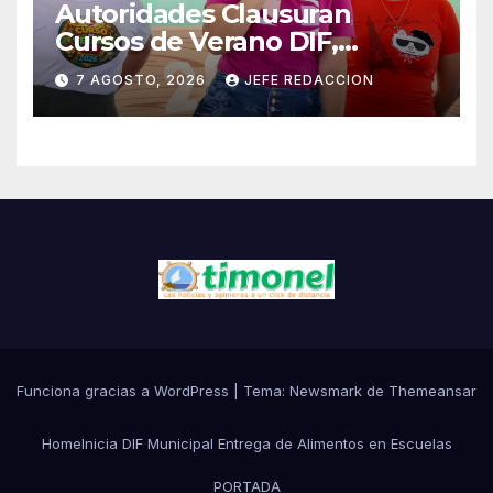
Autoridades Clausuran
Cursos de Verano DIF,
Seguridad Pública y Casa de
7 AGOSTO, 2026
JEFE REDACCION
Cultura 2026
Funciona gracias a WordPress
|
Tema:
Newsmark
de
Themeansar
Home
Inicia DIF Municipal Entrega de Alimentos en Escuelas
PORTADA