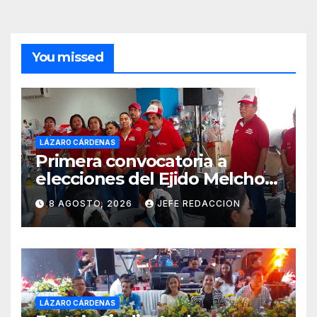
You missed
LÁZARO CÁRDENAS
Primera convocatoria a
elecciones del Ejido Melchor
Ocampo en Lázaro Cárdenas
8 AGOSTO, 2026
JEFE REDACCION
el domingo
LÁZARO CÁRDENAS