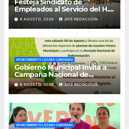
Festeja Sindicato de
Empleados al Servicio del H.
Ayuntamiento de LZC Día del
8 AGOSTO, 2026
JEFE REDACCION
Empleado Municipal
AYUNTAMIENTO LÁZARO CÁRDENAS
Gobierno Municipal Invita a
Campaña Nacional de
Reforestación
8 AGOSTO, 2026
JEFE REDACCION
AYUNTAMIENTO LÁZARO CÁRDENAS