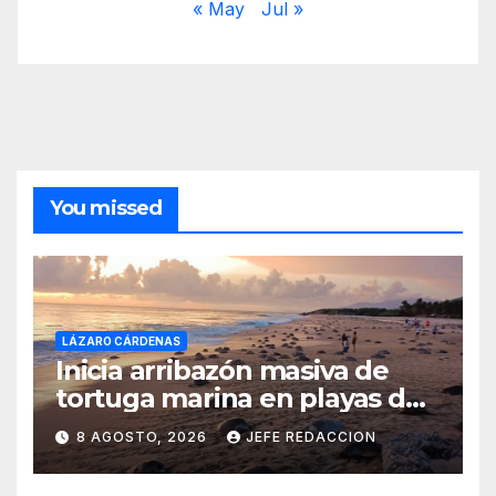
« May
Jul »
You missed
LÁZARO CÁRDENAS
Inicia arribazón masiva de
tortuga marina en playas de
Michoacán
8 AGOSTO, 2026
JEFE REDACCION