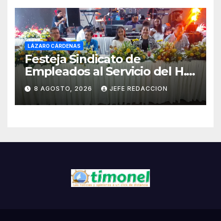
LÁZARO CÁRDENAS
Festeja Sindicato de
Empleados al Servicio del H.
Ayuntamiento de LZC Día del
8 AGOSTO, 2026
JEFE REDACCION
Empleado Municipal