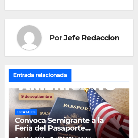
entradas
Por
Jefe Redaccion
Entrada relacionada
ESTATALES
Convoca Semigrante a la
Feria del Pasaporte
Estadounidense 2026