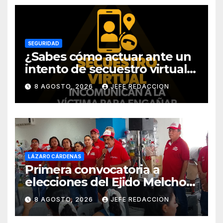
SEGURIDAD
¿Sabes cómo actuar ante un
intento de secuestro virtual?
La SSP te guía para evitarlo
8 AGOSTO, 2026
JEFE REDACCION
LÁZARO CÁRDENAS
Primera convocatoria a
elecciones del Ejido Melchor
Ocampo en Lázaro Cárdenas
8 AGOSTO, 2026
JEFE REDACCION
el domingo