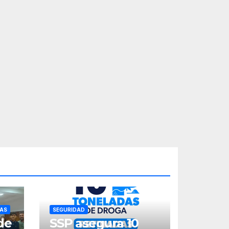
AS
SEGURIDAD
de
SSP asegura 10