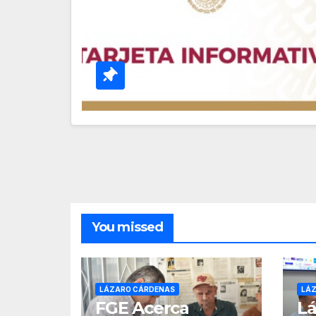
You missed
LÁZARO CÁRDENAS
LÁ
FGE Acerca
Lá