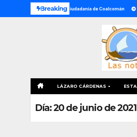
Saltar
Breaking
ializada a Víctimas y Ciudadanía de Coalcomán
Lázaro 
al
contenido
LÁZARO CÁRDENAS
ESTA
Día:
20 de junio de 2021