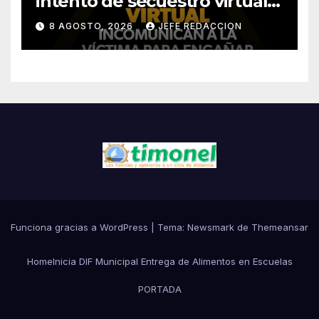
intento de secuestro virtual?
La SSP te guía para evitarlo
8 AGOSTO, 2026
JEFE REDACCION
Funciona gracias a WordPress
|
Tema:
Newsmark
de
Themeansar
Home
Inicia DIF Municipal Entrega de Alimentos en Escuelas
PORTADA