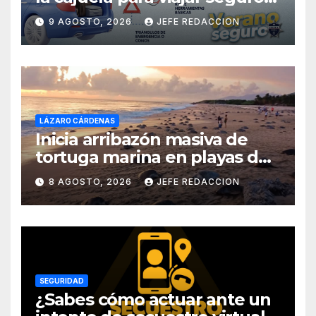
por carretera
9 AGOSTO, 2026
JEFE REDACCION
LÁZARO CÁRDENAS
Inicia arribazón masiva de
tortuga marina en playas de
Michoacán
8 AGOSTO, 2026
JEFE REDACCION
SEGURIDAD
¿Sabes cómo actuar ante un