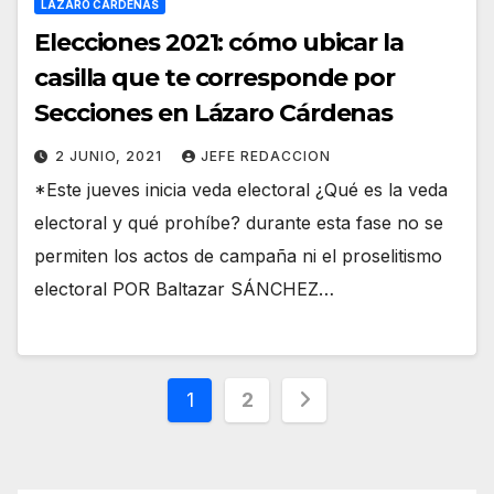
LÁZARO CÁRDENAS
Elecciones 2021: cómo ubicar la
casilla que te corresponde por
Secciones en Lázaro Cárdenas
2 JUNIO, 2021
JEFE REDACCION
*Este jueves inicia veda electoral ¿Qué es la veda
electoral y qué prohíbe? durante esta fase no se
permiten los actos de campaña ni el proselitismo
electoral POR Baltazar SÁNCHEZ…
Paginación
1
2
de
entradas