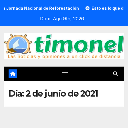
Saltar
nada Nacional de Reforestación
Esto es lo que debes lleva
al
Dom. Ago 9th, 2026
contenido
Día:
2 de junio de 2021