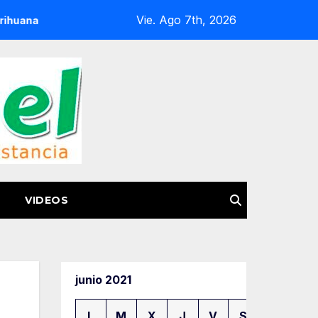
Vie. Ago 7th, 2026
en Huetamo
FGE Acerca Atención Especializada a Víctima
VIDEOS
junio 2021
L
M
X
J
V
S
D