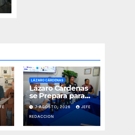
de
H
LÁZARO CÁRDENAS
Lázaro Cárdenas
se Prepara para
Recibir el Festival
FE
7 AGOSTO, 2026
JEFE
Internacional de
la Cerveza Costa
REDACCION
de Michoacán
2026