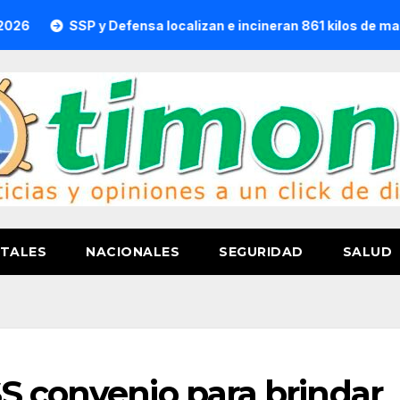
SSP y Defensa localizan e incineran 861 kilos de marihuana 
TALES
NACIONALES
SEGURIDAD
SALUD
S convenio para brindar