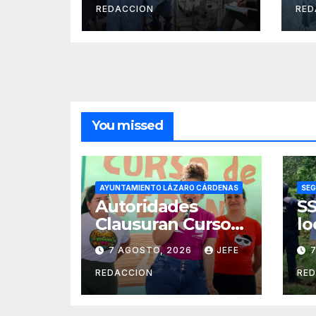
transforma la vida
le
REDACCION
RED
de 10 menores
in
con labio y
Ho
paladar hendido
Es
de
Pu
You missed
AYUNTAMIENTO LÁZARO CÁRDENAS
SEG
Autoridades
SS
Clausuran Cursos
lo
de Verano DIF,
in
7 AGOSTO, 2026
JEFE
Seguridad Pública
de
y Casa de Cultura
H
REDACCION
RE
2026