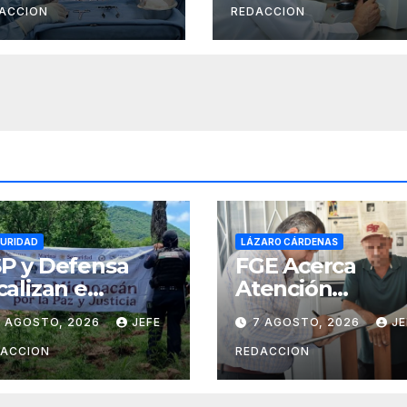
nguaje tras
oportunidades 
ACCION
REDACCION
tervención en
prevención del
spital de
cáncer anal en
pecialidades
personas con VI
l IMSS en
ebla
URIDAD
LÁZARO CÁRDENAS
P y Defensa
FGE Acerca
calizan e
Atención
cineran 861 kilos
Especializada a
7 AGOSTO, 2026
JEFE
7 AGOSTO, 2026
JE
 marihuana en
Víctimas y
uetamo
Ciudadanía de
DACCION
REDACCION
Coalcomán