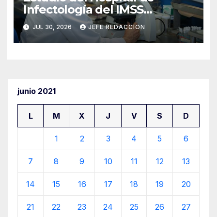
Infectología del IMSS
fortalece oportunidades de
JUL 30, 2026
JEFE REDACCION
prevención del cáncer anal
en personas con VIH
junio 2021
L
M
X
J
V
S
D
1
2
3
4
5
6
7
8
9
10
11
12
13
14
15
16
17
18
19
20
21
22
23
24
25
26
27