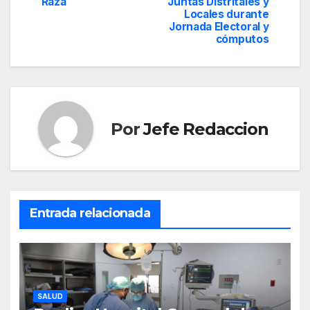
entradas
Raza
Juntas Distritales y
Locales durante
Jornada Electoral y
cómputos
Por
Jefe Redaccion
Entrada relacionada
SALUD