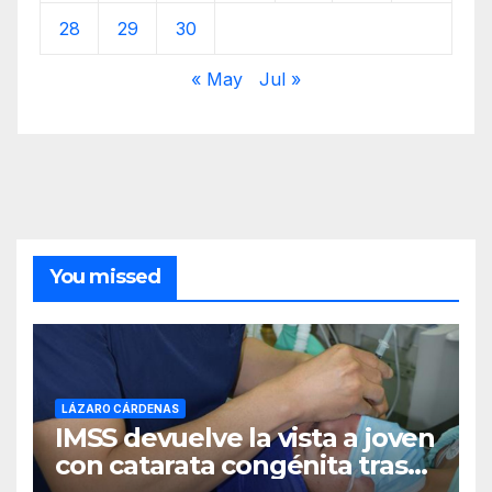
28
29
30
« May
Jul »
You missed
LÁZARO CÁRDENAS
IMSS devuelve la vista a joven
con catarata congénita tras