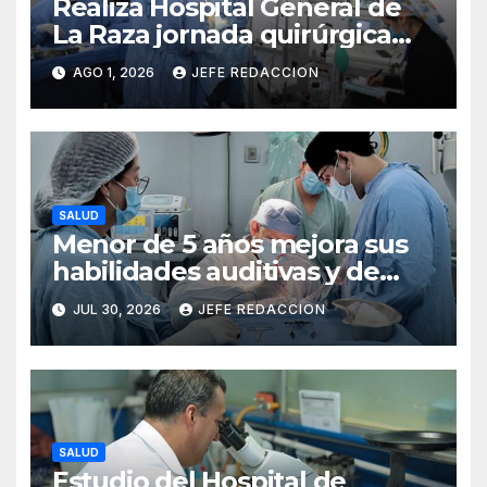
Realiza Hospital General de
La Raza jornada quirúrgica
que transforma la vida de 10
AGO 1, 2026
JEFE REDACCION
menores con labio y paladar
hendido
SALUD
Menor de 5 años mejora sus
habilidades auditivas y de
lenguaje tras intervención en
JUL 30, 2026
JEFE REDACCION
Hospital de Especialidades
del IMSS en Puebla
SALUD
Estudio del Hospital de