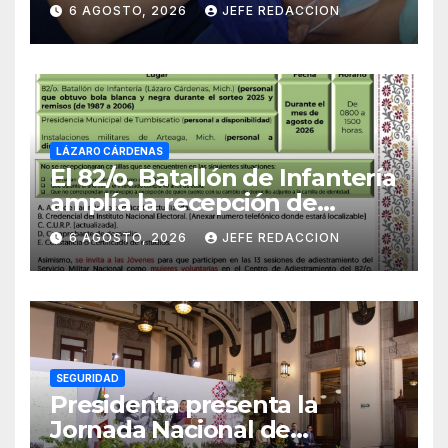
23 años de limitación visual
6 AGOSTO, 2026
JEFE REDACCION
LÁZARO CÁRDENAS
El 82/o. Batallón de Infantería
amplía la recepción de
documentos para obtener La
6 AGOSTO, 2026
JEFE REDACCION
Catilla del Servicio Militar
Nacional
SEGURIDAD
Presidenta presenta la
Jornada Nacional de