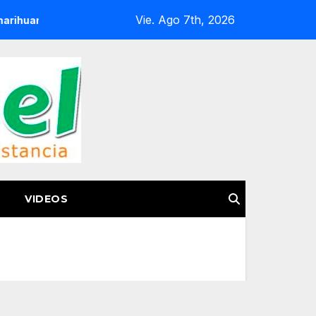
Vie. Ago 7th, 2026
na en Huetamo
FGE Acerca Atención Especializada a Víct
VIDEOS