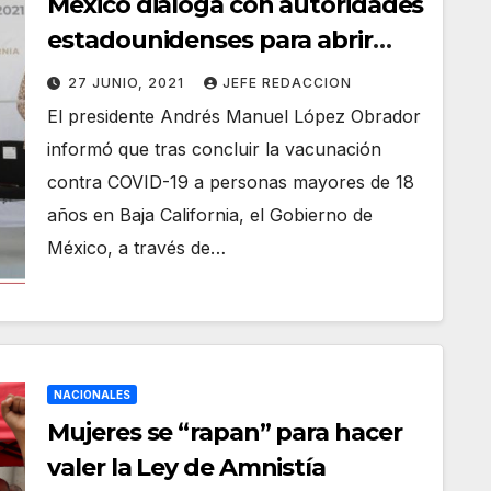
México dialoga con autoridades
estadounidenses para abrir
frontera con Baja California:
27 JUNIO, 2021
JEFE REDACCION
presidente
El presidente Andrés Manuel López Obrador
informó que tras concluir la vacunación
contra COVID-19 a personas mayores de 18
años en Baja California, el Gobierno de
México, a través de…
NACIONALES
Mujeres se “rapan” para hacer
valer la Ley de Amnistía