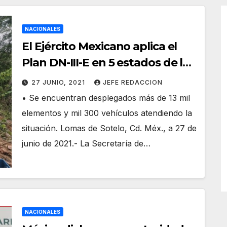
NACIONALES
El Ejército Mexicano aplica el
Plan DN-III-E en 5 estados de la
costa del Pacífico Mexicano
27 JUNIO, 2021
JEFE REDACCION
• Se encuentran desplegados más de 13 mil
elementos y mil 300 vehículos atendiendo la
situación. Lomas de Sotelo, Cd. Méx., a 27 de
junio de 2021.- La Secretaría de…
NACIONALES