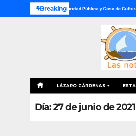
Saltar
Breaking
s de Verano DIF, Seguridad Pública y Casa de Cultura 2026
al
contenido
LÁZARO CÁRDENAS
ESTA
Día:
27 de junio de 2021