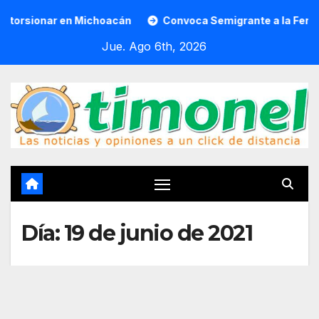
Saltar
onar en Michoacán
Convoca Semigrante a la Feria del Pa
al
Jue. Ago 6th, 2026
contenido
Día:
19 de junio de 2021