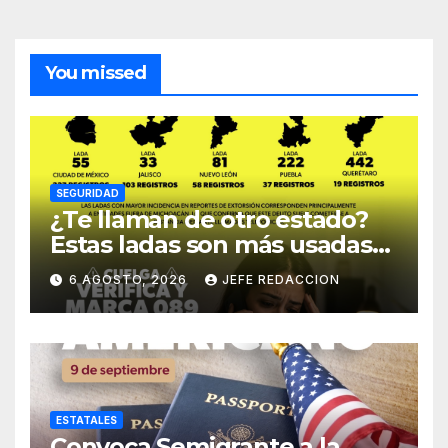
You missed
SEGURIDAD
¿Te llaman de otro estado?
Estas ladas son más usadas
para extorsionar en
6 AGOSTO, 2026
JEFE REDACCION
Michoacán
ESTATALES
Convoca Semigrante a la