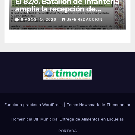
El 82/o. Batallón de Infantería
amplía la recepción de
documentos para obtener La
6 AGOSTO, 2026
JEFE REDACCION
Catilla del Servicio Militar
Nacional
Funciona gracias a WordPress
|
Tema:
Newsmark
de
Themeansar
Home
Inicia DIF Municipal Entrega de Alimentos en Escuelas
PORTADA