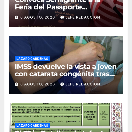
Feria del Pasaporte
Estadounidense 2026
6 AGOSTO, 2026
JEFE REDACCION
LÁZARO CÁRDENAS
IMSS devuelve la vista a joven
con catarata congénita tras
23 años de limitación visual
6 AGOSTO, 2026
JEFE REDACCION
LÁZARO CÁRDENAS