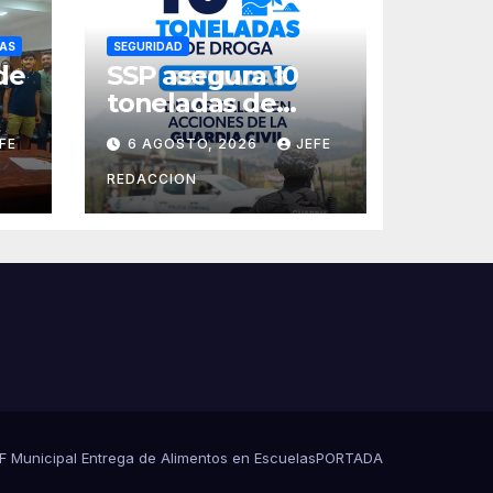
AS
SEGURIDAD
de
SSP asegura 10
toneladas de
a
droga en 8 meses
FE
6 AGOSTO, 2026
JEFE
REDACCION
es
s
DIF Municipal Entrega de Alimentos en Escuelas
PORTADA