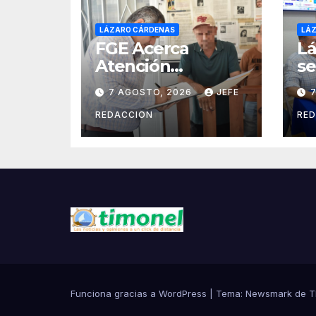
LÁZARO CÁRDENAS
LÁ
FGE Acerca
Lá
Atención
se
Especializada a
Re
7 AGOSTO, 2026
JEFE
Víctimas y
In
Ciudadanía de
la
REDACCION
RE
Coalcomán
d
2
Funciona gracias a WordPress
|
Tema:
Newsmark
de
T