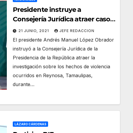
Presidente instruye a
Consejería Jurídica atraer caso
de atentado en Tamaulipas; se
21 JUNIO, 2021
JEFE REDACCION
hará investigación y habrá
El presidente Andrés Manuel López Obrador
justicia, afirma
instruyó a la Consejería Jurídica de la
Presidencia de la República atraer la
investigación sobre los hechos de violencia
ocurridos en Reynosa, Tamaulipas,
durante…
LÁZARO CÁRDENAS