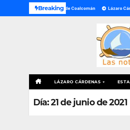
Saltar
Breaking
íctimas y Ciudadanía de Coalcomán
Lázaro Cárdenas se P
al
contenido
LÁZARO CÁRDENAS
ESTA
Día:
21 de junio de 2021