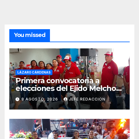
You missed
LÁZARO CÁRDENAS
Primera convocatoria a
elecciones del Ejido Melchor
Ocampo en Lázaro Cárdenas
8 AGOSTO, 2026
JEFE REDACCION
el domingo