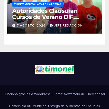
AYUNTAMIENTO LÁZARO CÁRDENAS
Autoridades Clausuran
Cursos de Verano DIF,
Seguridad Pública y Casa de
7 AGOSTO, 2026
JEFE REDACCION
Cultura 2026
Funciona gracias a WordPress
|
Tema:
Newsmark
de
Themeansar
Home
Inicia DIF Municipal Entrega de Alimentos en Escuelas