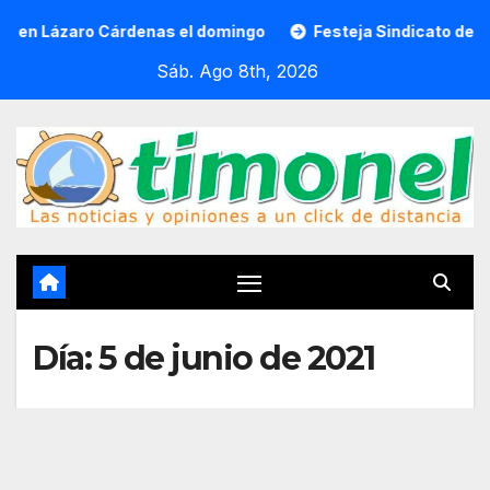
Saltar
zaro Cárdenas el domingo
Festeja Sindicato de Empleados
al
Sáb. Ago 8th, 2026
contenido
Día:
5 de junio de 2021