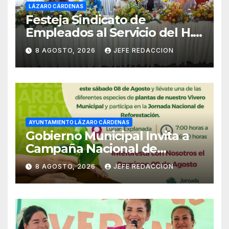
LÁZARO CÁRDENAS
Festeja Sindicato de
Empleados al Servicio del H.
Ayuntamiento de LZC Día del
8 AGOSTO, 2026
JEFE REDACCION
Empleado Municipal
AYUNTAMIENTO LÁZARO CÁRDENAS
Gobierno Municipal Invita a
Campaña Nacional de
Reforestación
8 AGOSTO, 2026
JEFE REDACCION