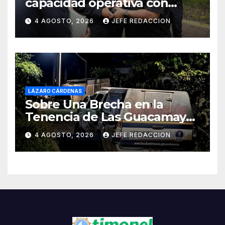
capacidad operativa con
formación táctica en drones
4 AGOSTO, 2026
JEFE REDACCION
LÁZARO CÁRDENAS
Sobre Una Brecha en la
Tenencia de Las Guacamayas
de LZC. Asesinan a balazos a
4 AGOSTO, 2026
JEFE REDACCION
un Hombre