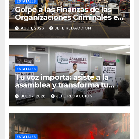
ESTATALES
Golpe a las Finanzas de las
Organizaciones Criminales en
Operativos
AGO 1, 2026
JEFE REDACCION
Interinstitucionales
ESTATALES
Tu voz importa: asiste a la
asamblea y transforma tu
clínica del IMSS-Bienestar
JUL 27, 2026
JEFE REDACCION
ESTATALES