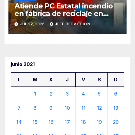
Atiende PC Estatal incendio
en fábrica de reciclaje en
Morelia
JUL 22, 2026
JEFE REDACCION
junio 2021
L
M
X
J
V
S
D
1
2
3
4
5
6
7
8
9
10
11
12
13
14
15
16
17
18
19
20