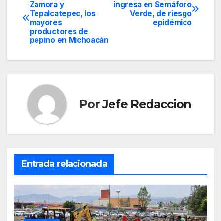
Navegación
Zamora y
ingresa en Semáforo
Tepalcatepec, los
Verde, de riesgo
de
mayores
epidémico
productores de
entradas
pepino en Michoacán
Por
Jefe Redaccion
Entrada relacionada