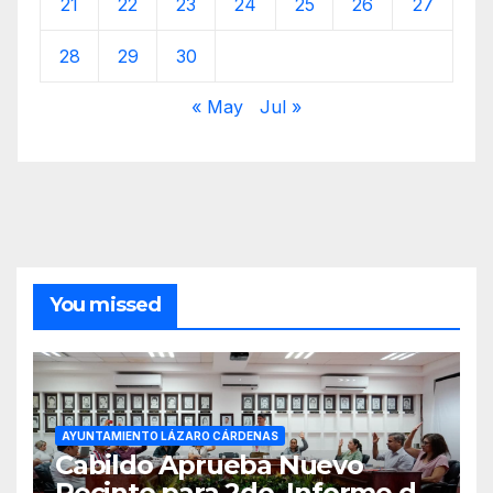
21
22
23
24
25
26
27
28
29
30
« May
Jul »
You missed
AYUNTAMIENTO LÁZARO CÁRDENAS
Cabildo Aprueba Nuevo
Recinto para 2do. Informe de