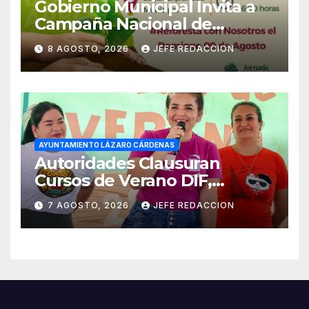
Gobierno Municipal Invita a
Campaña Nacional de
Reforestación
8 AGOSTO, 2026
JEFE REDACCION
AYUNTAMIENTO LÁZARO CÁRDENAS
Autoridades Clausuran
Cursos de Verano DIF,
Seguridad Pública y Casa de
7 AGOSTO, 2026
JEFE REDACCION
Cultura 2026