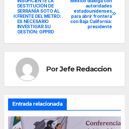
INSUFICIENTE LA
México dialoga con
Navegación
DESTITUCIÓN DE
autoridades
SERRANÍA SOTO AL
estadounidenses
de
FRENTE DEL METRO:
para abrir frontera
ES NECESARIO
con Baja California:
entradas
INVESTIGAR SU
presidente
GESTIÓN: GPPRD
Por
Jefe Redaccion
Entrada relacionada