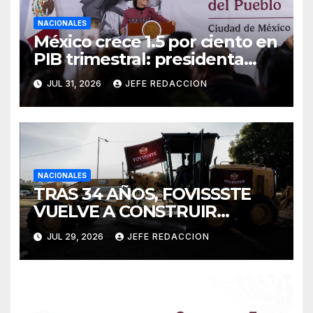
NACIONALES
México crece 1.5 por ciento en
PIB trimestral: presidenta
Sheinbaum
JUL 31, 2026
JEFE REDACCION
NACIONALES
TRAS 34 AÑOS, FOVISSSTE
VUELVE A CONSTRUIR
VIVIENDA: PRESIDENTA
JUL 29, 2026
JEFE REDACCION
CLAUDIA SHEINBAUM
ENCABEZA COLOCACIÓN DE
PRIMERA PIEDRA EN PUEBLA