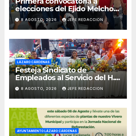
Primera convocatoria a
elecciones del Ejido Melchor
Ocampo en Lázaro Cárdenas
8 AGOSTO, 2026
JEFE REDACCION
el domingo
LÁZARO CÁRDENAS
Festeja Sindicato de
Empleados al Servicio del H.
Ayuntamiento de LZC Día del
8 AGOSTO, 2026
JEFE REDACCION
Empleado Municipal
AYUNTAMIENTO LÁZARO CÁRDENAS