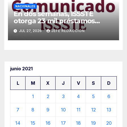
NACIONALES
En dos semanas, ISSSTE
otorga 23 mil préstamos
personales
JUL 27, 2026
JEFE REDACCION
junio 2021
L
M
X
J
V
S
D
1
2
3
4
5
6
7
8
9
10
11
12
13
14
15
16
17
18
19
20