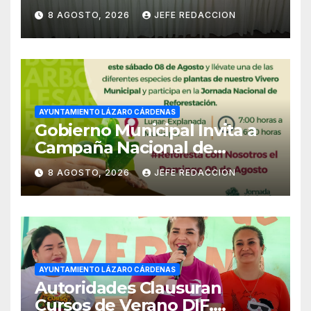
Ayuntamiento de LZC Día del
8 AGOSTO, 2026
JEFE REDACCION
Empleado Municipal
AYUNTAMIENTO LÁZARO CÁRDENAS
Gobierno Municipal Invita a
Campaña Nacional de
Reforestación
8 AGOSTO, 2026
JEFE REDACCION
AYUNTAMIENTO LÁZARO CÁRDENAS
Autoridades Clausuran
Cursos de Verano DIF,