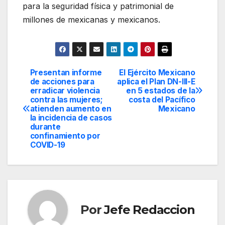
para la seguridad física y patrimonial de
millones de mexicanas y mexicanos.
Presentan informe
El Ejército Mexicano
Navegación
de acciones para
aplica el Plan DN-III-E
erradicar violencia
en 5 estados de la
de
contra las mujeres;
costa del Pacífico
atienden aumento en
Mexicano
entradas
la incidencia de casos
durante
confinamiento por
COVID-19
Por
Jefe Redaccion