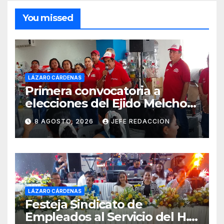
You missed
LÁZARO CÁRDENAS
Primera convocatoria a
elecciones del Ejido Melchor
Ocampo en Lázaro Cárdenas
8 AGOSTO, 2026
JEFE REDACCION
el domingo
LÁZARO CÁRDENAS
Festeja Sindicato de
Empleados al Servicio del H.