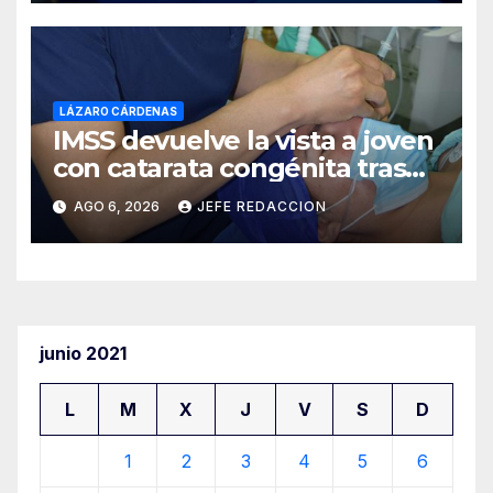
LÁZARO CÁRDENAS
IMSS devuelve la vista a joven
con catarata congénita tras
23 años de limitación visual
AGO 6, 2026
JEFE REDACCION
junio 2021
L
M
X
J
V
S
D
1
2
3
4
5
6