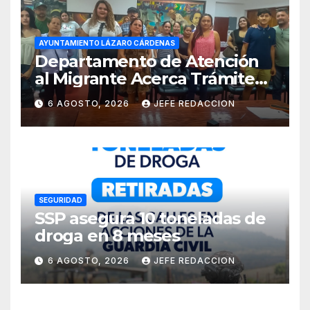
AYUNTAMIENTO LÁZARO CÁRDENAS
Departamento de Atención
al Migrante Acerca Trámite
de Pasaportes
6 AGOSTO, 2026
JEFE REDACCION
Estadounidenses a
Residentes de Lázaro
Cárdenas
SEGURIDAD
SSP asegura 10 toneladas de
droga en 8 meses
6 AGOSTO, 2026
JEFE REDACCION