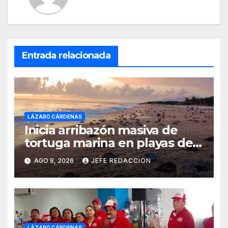
Entrada relacionada
LÁZARO CÁRDENAS
Inicia arribazón masiva de
tortuga marina en playas de
Michoacán
AGO 8, 2026
JEFE REDACCION
LÁZARO CÁRDENAS