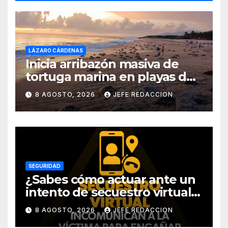
LÁZARO CÁRDENAS
Inicia arribazón masiva de
tortuga marina en playas de
Michoacán
8 AGOSTO, 2026
JEFE REDACCION
SEGURIDAD
¿Sabes cómo actuar ante un
intento de secuestro virtual?
La SSP te guía para evitarlo
8 AGOSTO, 2026
JEFE REDACCION