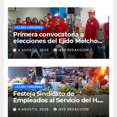
LÁZARO CÁRDENAS
Primera convocatoria a
elecciones del Ejido Melchor
Ocampo en Lázaro Cárdenas
8 AGOSTO, 2026
JEFE REDACCION
el domingo
LÁZARO CÁRDENAS
Festeja Sindicato de
Empleados al Servicio del H.
Ayuntamiento de LZC Día del
8 AGOSTO, 2026
JEFE REDACCION
Empleado Municipal