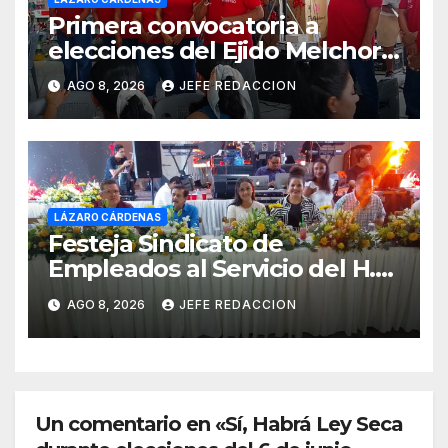
Primera convocatoria a
elecciones del Ejido Melchor
Ocampo en Lázaro Cárdenas
AGO 8, 2026
JEFE REDACCION
el domingo
LÁZARO CÁRDENAS
Festeja Sindicato de
Empleados al Servicio del H.
Ayuntamiento de LZC Día del
AGO 8, 2026
JEFE REDACCION
Empleado Municipal
Un comentario en «Sí, Habrá Ley Seca