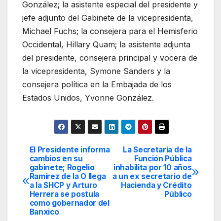
González; la asistente especial del presidente y
jefe adjunto del Gabinete de la vicepresidenta,
Michael Fuchs; la consejera para el Hemisferio
Occidental, Hillary Quam; la asistente adjunta
del presidente, consejera principal y vocera de
la vicepresidenta, Symone Sanders y la
consejera política en la Embajada de los
Estados Unidos, Yvonne González.
El Presidente informa
La Secretaría de la
Navegación
cambios en su
Función Pública
gabinete; Rogelio
inhabilita por 10 años
de
Ramírez de la O llega
a un ex secretario de
a la SHCP y Arturo
Hacienda y Crédito
entradas
Herrera se postula
Público
como gobernador del
Banxico