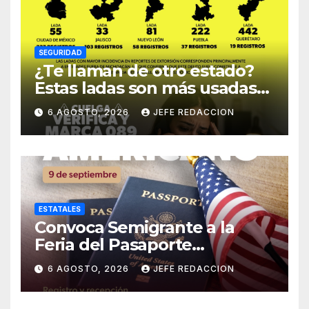
SEGURIDAD
¿Te llaman de otro estado?
Estas ladas son más usadas
para extorsionar en
6 AGOSTO, 2026
JEFE REDACCION
Michoacán
ESTATALES
Convoca Semigrante a la
Feria del Pasaporte
Estadounidense 2026
6 AGOSTO, 2026
JEFE REDACCION