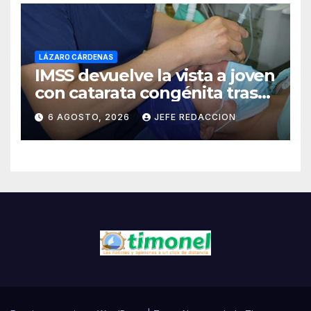
LÁZARO CÁRDENAS
IMSS devuelve la vista a joven
con catarata congénita tras
23 años de limitación visual
6 AGOSTO, 2026
JEFE REDACCION