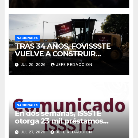
NACIONALES
TRAS 34 AÑOS, FOVISSSTE
VUELVE A CONSTRUIR
VIVIENDA: PRESIDENTA
JUL 29, 2026
JEFE REDACCION
CLAUDIA SHEINBAUM
ENCABEZA COLOCACIÓN DE
PRIMERA PIEDRA EN PUEBLA
NACIONALES
En dos semanas, ISSSTE
otorga 23 mil préstamos
personales
JUL 27, 2026
JEFE REDACCION