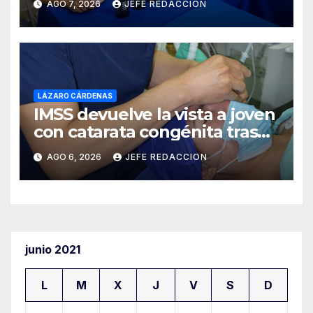
AGO 7, 2026
JEFE REDACCION
Costa de Michoacán 2026
LÁZARO CÁRDENAS
IMSS devuelve la vista a joven
con catarata congénita tras
23 años de limitación visual
AGO 6, 2026
JEFE REDACCION
junio 2021
L
M
X
J
V
S
D