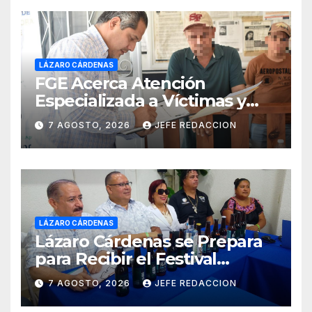
LÁZARO CÁRDENAS
FGE Acerca Atención
Especializada a Víctimas y
Ciudadanía de Coalcomán
7 AGOSTO, 2026
JEFE REDACCION
LÁZARO CÁRDENAS
Lázaro Cárdenas se Prepara
para Recibir el Festival
Internacional de la Cerveza
7 AGOSTO, 2026
JEFE REDACCION
Costa de Michoacán 2026