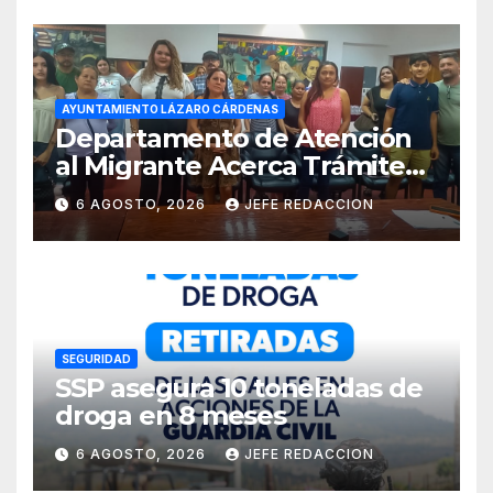
AYUNTAMIENTO LÁZARO CÁRDENAS
Departamento de Atención
al Migrante Acerca Trámite
de Pasaportes
6 AGOSTO, 2026
JEFE REDACCION
Estadounidenses a
Residentes de Lázaro
Cárdenas
SEGURIDAD
SSP asegura 10 toneladas de
droga en 8 meses
6 AGOSTO, 2026
JEFE REDACCION