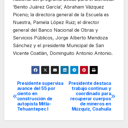
‘Benito Juárez García’, Abraham Vázquez
Piceno; la directora general de la Escuela es
Nuestra, Pamela López Ruiz; el director
general del Banco Nacional de Obras y
Servicios Públicos, Jorge Alberto Mendoza
Sánchez y el presidente Municipal de San
Vicente Coatlán, Dominguito Antonio Antonio.
Presidente supervisa
Presidente destaca
Navegación
avance del 55 por
trabajo continuo y
ciento en
coordinado para
de
construcción de
recuperar cuerpos
autopista Mitla-
de mineros en
entradas
Tehuantepec I
Múzquiz, Coahuila