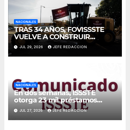
NACIONALES
TRAS 34 AÑOS, FOVISSSTE
VUELVE A CONSTRUIR
VIVIENDA: PRESIDENTA
JUL 29, 2026
JEFE REDACCION
CLAUDIA SHEINBAUM
ENCABEZA COLOCACIÓN DE
PRIMERA PIEDRA EN PUEBLA
NACIONALES
En dos semanas, ISSSTE
otorga 23 mil préstamos
personales
JUL 27, 2026
JEFE REDACCION