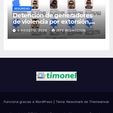
SEGURIDAD
Detención de generadores
de violencia por extorsión,
pilar de la estrategia estatal:
5 AGOSTO, 2026
JEFE REDACCION
SSP
Funciona gracias a WordPress
|
Tema:
Newsmark
de
Themeansar