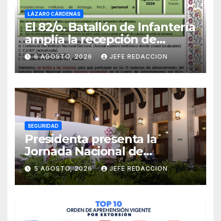
LÁZARO CÁRDENAS
El 82/o. Batallón de Infantería
amplía la recepción de
documentos para obtener La
6 AGOSTO, 2026
JEFE REDACCION
Catilla del Servicio Militar
Nacional
SEGURIDAD
Presidenta presenta la
Jornada Nacional de
Reforestación 2026; se
5 AGOSTO, 2026
JEFE REDACCION
realizará el 9 de agosto y se
plantarán 6.6 millones de
árboles y plantas