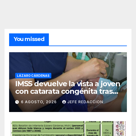
You missed
LÁZARO CÁRDENAS
IMSS devuelve la vista a joven
con catarata congénita tras
23 años de limitación visual
6 AGOSTO, 2026
JEFE REDACCION