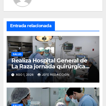
Entrada relacionada
SALUD
Realiza Hospital General de
La Raza jornada quirúrgica
que transforma la vida de 10
AGO 1, 2026
JEFE REDACCION
menores con labio y paladar
hendido
SALUD