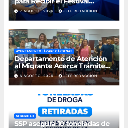
para Recibir el Festival
Internacional de la Cerveza
7 AGOSTO, 2026
JEFE REDACCION
Costa de Michoacán 2026
AYUNTAMIENTO LÁZARO CÁRDENAS
Departamento de Atención
al Migrante Acerca Trámite
de Pasaportes
6 AGOSTO, 2026
JEFE REDACCION
Estadounidenses a
Residentes de Lázaro
Cárdenas
SEGURIDAD
SSP asegura 10 toneladas de