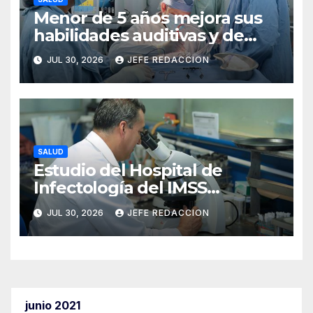
Menor de 5 años mejora sus
habilidades auditivas y de
lenguaje tras intervención en
JUL 30, 2026
JEFE REDACCION
Hospital de Especialidades
del IMSS en Puebla
SALUD
Estudio del Hospital de
Infectología del IMSS
fortalece oportunidades de
JUL 30, 2026
JEFE REDACCION
prevención del cáncer anal
en personas con VIH
junio 2021