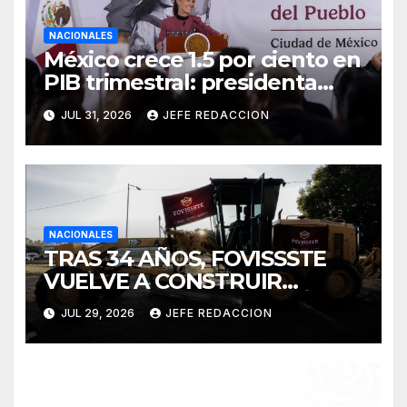
NACIONALES
México crece 1.5 por ciento en
PIB trimestral: presidenta
Sheinbaum
JUL 31, 2026
JEFE REDACCION
NACIONALES
TRAS 34 AÑOS, FOVISSSTE
VUELVE A CONSTRUIR
VIVIENDA: PRESIDENTA
JUL 29, 2026
JEFE REDACCION
CLAUDIA SHEINBAUM
ENCABEZA COLOCACIÓN DE
PRIMERA PIEDRA EN PUEBLA