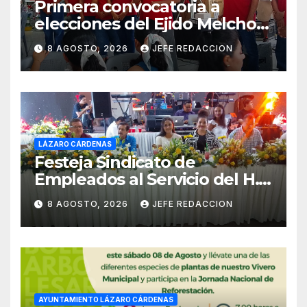
Primera convocatoria a
elecciones del Ejido Melchor
Ocampo en Lázaro Cárdenas
8 AGOSTO, 2026
JEFE REDACCION
el domingo
LÁZARO CÁRDENAS
Festeja Sindicato de
Empleados al Servicio del H.
Ayuntamiento de LZC Día del
8 AGOSTO, 2026
JEFE REDACCION
Empleado Municipal
AYUNTAMIENTO LÁZARO CÁRDENAS