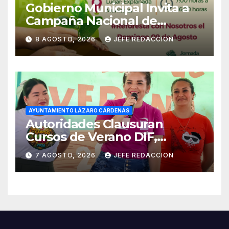
Gobierno Municipal Invita a
Campaña Nacional de
Reforestación
8 AGOSTO, 2026
JEFE REDACCION
AYUNTAMIENTO LÁZARO CÁRDENAS
Autoridades Clausuran
Cursos de Verano DIF,
Seguridad Pública y Casa de
7 AGOSTO, 2026
JEFE REDACCION
Cultura 2026