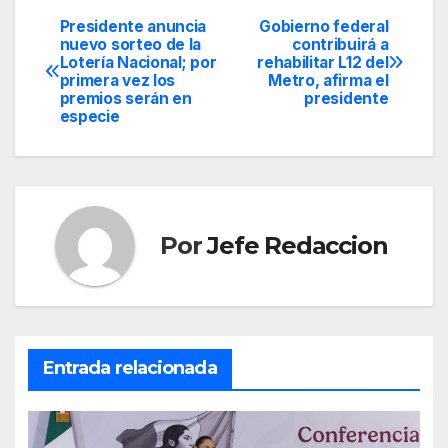
Presidente anuncia
Gobierno federal
Navegación
nuevo sorteo de la
contribuirá a
Lotería Nacional; por
rehabilitar L12 del
de
primera vez los
Metro, afirma el
premios serán en
presidente
entradas
especie
Por
Jefe Redaccion
Entrada relacionada