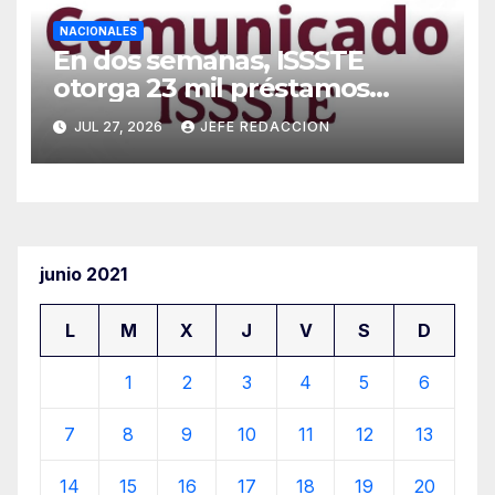
NACIONALES
En dos semanas, ISSSTE
otorga 23 mil préstamos
personales
JUL 27, 2026
JEFE REDACCION
junio 2021
L
M
X
J
V
S
D
1
2
3
4
5
6
7
8
9
10
11
12
13
14
15
16
17
18
19
20