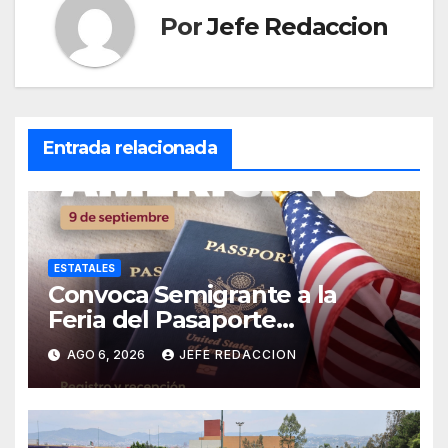
Por
Jefe Redaccion
Entrada relacionada
ESTATALES
Convoca Semigrante a la
Feria del Pasaporte
Estadounidense 2026
AGO 6, 2026
JEFE REDACCION