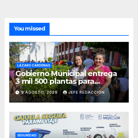
You missed
LÁZARO CÁRDENAS
Gobierno Municipal entrega
3 mil 500 plantas para
sumarse a la Jornada
9 AGOSTO, 2026
JEFE REDACCION
Nacional de Reforestación
SEGURIDAD