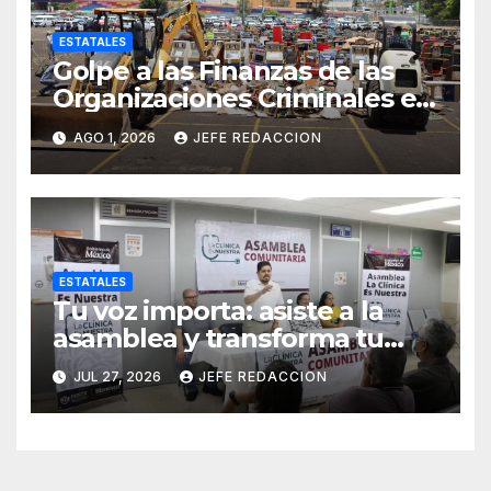
ESTATALES
Golpe a las Finanzas de las
Organizaciones Criminales en
Operativos
AGO 1, 2026
JEFE REDACCION
Interinstitucionales
ESTATALES
Tu voz importa: asiste a la
asamblea y transforma tu
clínica del IMSS-Bienestar
JUL 27, 2026
JEFE REDACCION