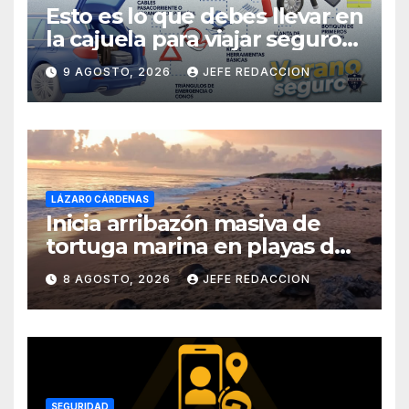
Esto es lo que debes llevar en
la cajuela para viajar seguro
por carretera
9 AGOSTO, 2026
JEFE REDACCION
LÁZARO CÁRDENAS
Inicia arribazón masiva de
tortuga marina en playas de
Michoacán
8 AGOSTO, 2026
JEFE REDACCION
SEGURIDAD