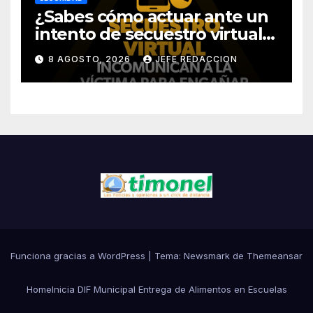
¿Sabes cómo actuar ante un
intento de secuestro virtual?
La SSP te guía para evitarlo
8 AGOSTO, 2026
JEFE REDACCION
Funciona gracias a WordPress
|
Tema:
Newsmark
de
Themeansar
Home
Inicia DIF Municipal Entrega de Alimentos en Escuelas