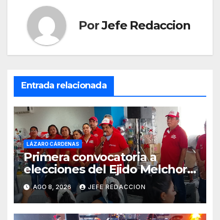
Por
Jefe Redaccion
Entrada relacionada
LÁZARO CÁRDENAS
Primera convocatoria a
elecciones del Ejido Melchor
Ocampo en Lázaro Cárdenas
AGO 8, 2026
JEFE REDACCION
el domingo