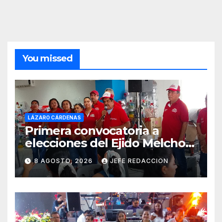
You missed
LÁZARO CÁRDENAS
Primera convocatoria a
elecciones del Ejido Melchor
Ocampo en Lázaro Cárdenas
8 AGOSTO, 2026
JEFE REDACCION
el domingo