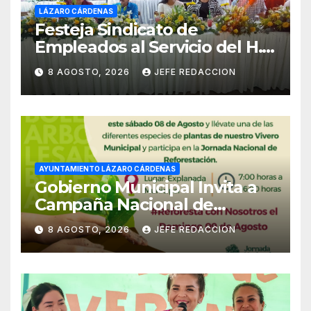
LÁZARO CÁRDENAS
Festeja Sindicato de
Empleados al Servicio del H.
Ayuntamiento de LZC Día del
8 AGOSTO, 2026
JEFE REDACCION
Empleado Municipal
AYUNTAMIENTO LÁZARO CÁRDENAS
Gobierno Municipal Invita a
Campaña Nacional de
Reforestación
8 AGOSTO, 2026
JEFE REDACCION