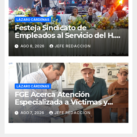
LÁZARO CÁRDENAS
Festeja Sindicato de
Empleados al Servicio del H.
Ayuntamiento de LZC Día del
AGO 8, 2026
JEFE REDACCION
Empleado Municipal
LÁZARO CÁRDENAS
FGE Acerca Atención
Especializada a Víctimas y
Ciudadanía de Coalcomán
AGO 7, 2026
JEFE REDACCION