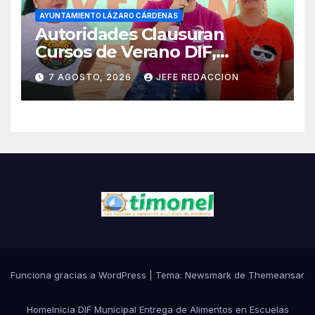
AYUNTAMIENTO LÁZARO CÁRDENAS
Autoridades Clausuran
Cursos de Verano DIF,
Seguridad Pública y Casa de
7 AGOSTO, 2026
JEFE REDACCION
Cultura 2026
Funciona gracias a WordPress
|
Tema:
Newsmark
de
Themeansar
Home
Inicia DIF Municipal Entrega de Alimentos en Escuelas