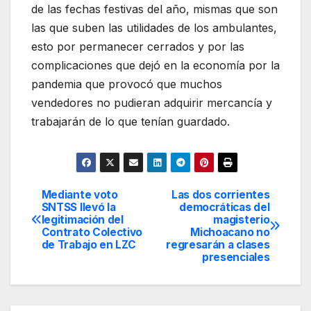
de las fechas festivas del año, mismas que son
las que suben las utilidades de los ambulantes,
esto por permanecer cerrados y por las
complicaciones que dejó en la economía por la
pandemia que provocó que muchos
vendedores no pudieran adquirir mercancía y
trabajarán de lo que tenían guardado.
Mediante voto
Las dos corrientes
Navegación
SNTSS llevó la
democráticas del
legitimación del
magisterio
de
Contrato Colectivo
Michoacano no
de Trabajo en LZC
regresarán a clases
entradas
presenciales