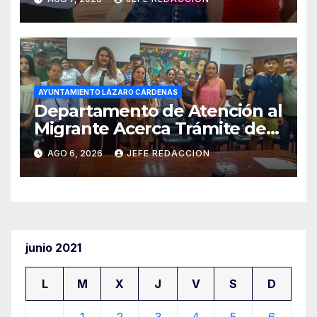
Cultura 2026
AYUNTAMIENTO LÁZARO CÁRDENAS
Departamento de Atención al
Migrante Acerca Trámite de
Pasaportes Estadounidenses
AGO 6, 2026
JEFE REDACCION
a Residentes de Lázaro
Cárdenas
junio 2021
L
M
X
J
V
S
D
1
2
3
4
5
6