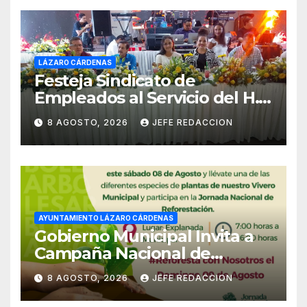
LÁZARO CÁRDENAS
Festeja Sindicato de
Empleados al Servicio del H.
Ayuntamiento de LZC Día del
8 AGOSTO, 2026
JEFE REDACCION
Empleado Municipal
AYUNTAMIENTO LÁZARO CÁRDENAS
Gobierno Municipal Invita a
Campaña Nacional de
Reforestación
8 AGOSTO, 2026
JEFE REDACCION