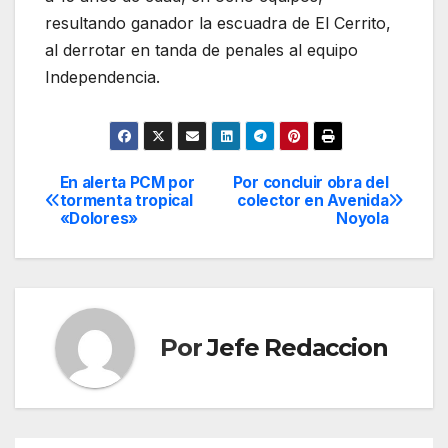
resultando ganador la escuadra de El Cerrito,
al derrotar en tanda de penales al equipo
Independencia.
En alerta PCM por
Por concluir obra del
Navegación
tormenta tropical
colector en Avenida
«Dolores»
Noyola
de
entradas
Por
Jefe Redaccion