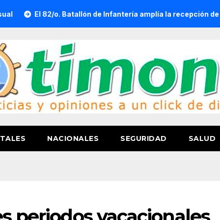
El 82/o. Batallón de Infantería amplía la recepción de documento
TALES
NACIONALES
SEGURIDAD
SALUD
es periodos vacacionales