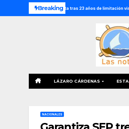
Saltar
Breaking
con catarata congénita tras 23 años de limitación visual
al
contenido
LÁZARO CÁRDENAS
ESTA
NACIONALES
Garantiza SEP tr