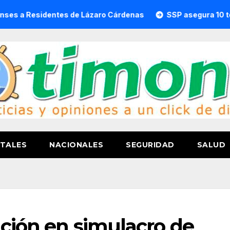
identes de Lázaro Cárdenas
SSP asegura 10 toneladas d
TALES
NACIONALES
SEGURIDAD
SALUD
ación en simulacro de