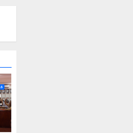
AS
a
de