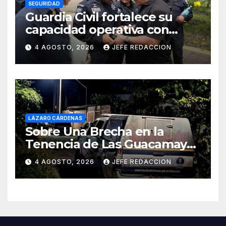
SEGURIDAD
Guardia Civil fortalece su
capacidad operativa con
formación táctica en drones
4 AGOSTO, 2026
JEFE REDACCION
LÁZARO CÁRDENAS
Sobre Una Brecha en la
Tenencia de Las Guacamayas
de LZC. Asesinan a balazos a
4 AGOSTO, 2026
JEFE REDACCION
un Hombre