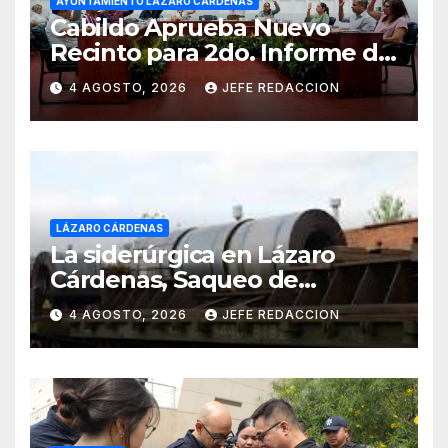
AYUNTAMIENTO LÁZARO CÁRDENAS
Cabildo Aprueba Nuevo
Recinto para 2do. Informe de
Gobierno Municipal
4 AGOSTO, 2026
JEFE REDACCION
LÁZARO CÁRDENAS
La siderúrgica en Lázaro
Cárdenas, Saqueo de
Recursos Naturales a Cambio
4 AGOSTO, 2026
JEFE REDACCION
de Miseria