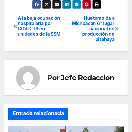
A la baja ocupación
Huetamo da a
Navegación
hospitalaria por
Michoacán 6° lugar
COVID-19 en
nacional en
de
unidades de la SSM
producción de
pitahaya
entradas
Por
Jefe Redaccion
Entrada relacionada