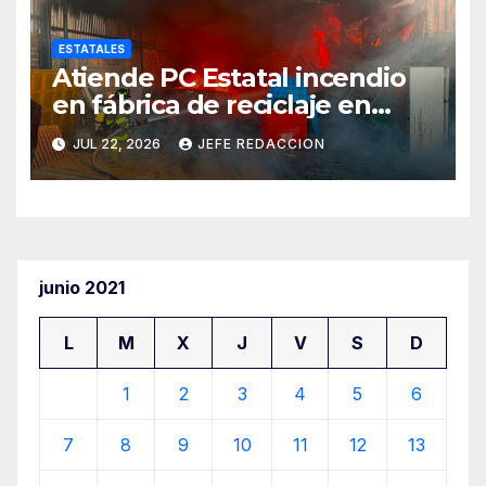
ESTATALES
Atiende PC Estatal incendio
en fábrica de reciclaje en
Morelia
JUL 22, 2026
JEFE REDACCION
junio 2021
L
M
X
J
V
S
D
1
2
3
4
5
6
7
8
9
10
11
12
13