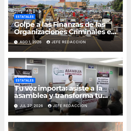
ESTATALES
Golpe a las Finanzas de las
Organizaciones Criminales en
Operativos
AGO 1, 2026
JEFE REDACCION
Interinstitucionales
ESTATALES
Tu voz importa: asiste a la
asamblea y transforma tu
clínica del IMSS-Bienestar
JUL 27, 2026
JEFE REDACCION