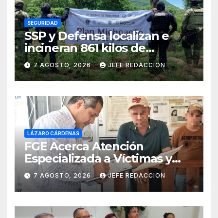
SEGURIDAD
SSP y Defensa localizan e
incineran 861 kilos de
marihuana en Huetamo
7 AGOSTO, 2026
JEFE REDACCION
LÁZARO CÁRDENAS
FGE Acerca Atención
Especializada a Víctimas y
Ciudadanía de Coalcomán
7 AGOSTO, 2026
JEFE REDACCION