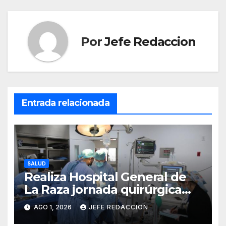
Por
Jefe Redaccion
Entrada relacionada
SALUD
Realiza Hospital General de
La Raza jornada quirúrgica
que transforma la vida de 10
AGO 1, 2026
JEFE REDACCION
menores con labio y paladar