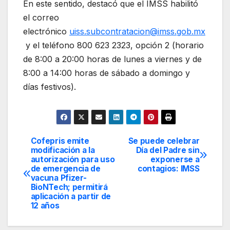
En este sentido, destacó que el IMSS habilitó
el correo
electrónico
uiss.subcontratacion@imss.gob.mx
y el teléfono 800 623 2323, opción 2 (horario
de 8:00 a 20:00 horas de lunes a viernes y de
8:00 a 14:00 horas de sábado a domingo y
días festivos).
Cofepris emite
Se puede celebrar
Navegación
modificación a la
Día del Padre sin
autorización para uso
exponerse a
de
de emergencia de
contagios: IMSS
vacuna Pfizer-
entradas
BioNTech; permitirá
aplicación a partir de
12 años