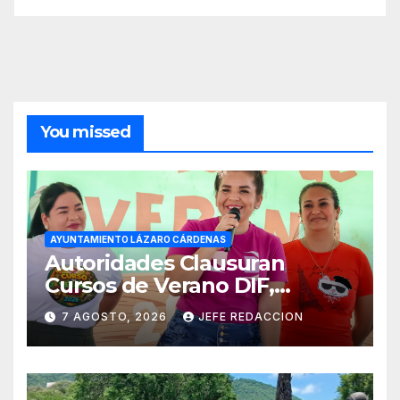
You missed
AYUNTAMIENTO LÁZARO CÁRDENAS
Autoridades Clausuran
Cursos de Verano DIF,
Seguridad Pública y Casa de
7 AGOSTO, 2026
JEFE REDACCION
Cultura 2026