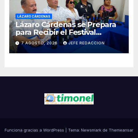
LÁZARO CÁRDENAS
Lázaro Cárdenas se Prepara
para Recibir el Festival
Internacional de la Cerveza
7 AGOSTO, 2026
JEFE REDACCION
Costa de Michoacán 2026
Funciona gracias a WordPress
|
Tema:
Newsmark
de
Themeansar