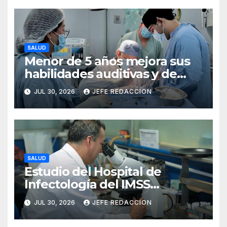
hendido
SALUD
Menor de 5 años mejora sus
habilidades auditivas y de
lenguaje tras intervención en
JUL 30, 2026
JEFE REDACCION
Hospital de Especialidades
del IMSS en Puebla
SALUD
Estudio del Hospital de
Infectología del IMSS
fortalece oportunidades de
JUL 30, 2026
JEFE REDACCION
prevención del cáncer anal
en personas con VIH