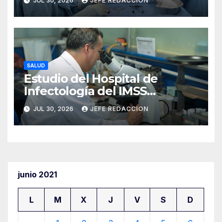
JUL 30, 2026
JEFE REDACCION
Hospital de Especialidades
del IMSS en Puebla
SALUD
Estudio del Hospital de
Infectología del IMSS
fortalece oportunidades de
JUL 30, 2026
JEFE REDACCION
prevención del cáncer anal
en personas con VIH
junio 2021
L
M
X
J
V
S
D