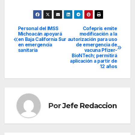
Personal del IMSS
Cofepris emite
Navegación
Michoacán apoyará
modificación a la
en Baja California Sur
autorización para uso
de
en emergencia
de emergencia de
sanitaria
vacuna Pfizer-
entradas
BioNTech; permitirá
aplicación a partir de
12 años
Por
Jefe Redaccion