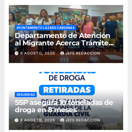
AYUNTAMIENTO LÁZARO CÁRDENAS
Departamento de Atención
al Migrante Acerca Trámite
de Pasaportes
6 AGOSTO, 2026
JEFE REDACCION
Estadounidenses a
Residentes de Lázaro
Cárdenas
SEGURIDAD
SSP asegura 10 toneladas de
droga en 8 meses
6 AGOSTO, 2026
JEFE REDACCION