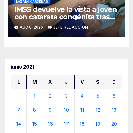
LÁZARO CÁRDENAS
IMSS devuelve la vista a joven
con catarata congénita tras
23 años de limitación visual
AGO 6, 2026
JEFE REDACCION
junio 2021
L
M
X
J
V
S
D
1
2
3
4
5
6
7
8
9
10
11
12
13
14
15
16
17
18
19
20