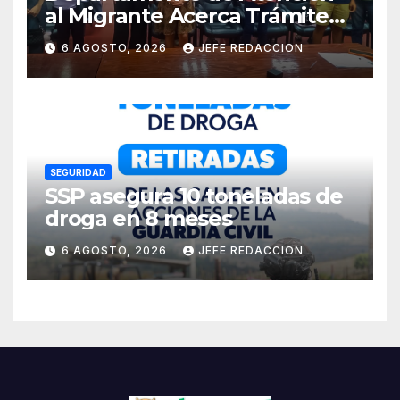
al Migrante Acerca Trámite
de Pasaportes
6 AGOSTO, 2026
JEFE REDACCION
Estadounidenses a
Residentes de Lázaro
Cárdenas
SEGURIDAD
SSP asegura 10 toneladas de
droga en 8 meses
6 AGOSTO, 2026
JEFE REDACCION