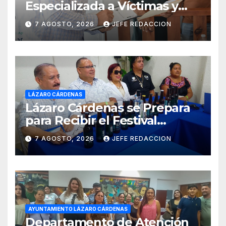
Especializada a Víctimas y
Ciudadanía de Coalcomán
7 AGOSTO, 2026
JEFE REDACCION
LÁZARO CÁRDENAS
Lázaro Cárdenas se Prepara
para Recibir el Festival
Internacional de la Cerveza
7 AGOSTO, 2026
JEFE REDACCION
Costa de Michoacán 2026
AYUNTAMIENTO LÁZARO CÁRDENAS
Departamento de Atención