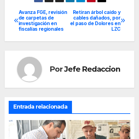
Avanza FGE, revisión
Retiran árbol caído y
Navegación
de carpetas de
cables dañados, por
investigación en
el paso de Dolores en
de
fiscalías regionales
LZC
entradas
Por
Jefe Redaccion
Entrada relacionada