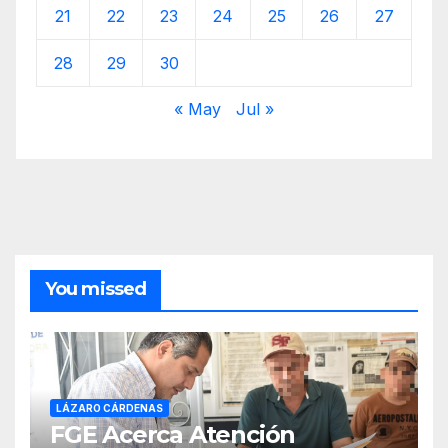
21
22
23
24
25
26
27
28
29
30
« May
Jul »
You missed
LÁZARO CÁRDENAS
FGE Acerca Atención