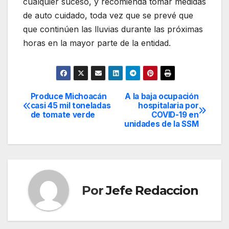
cualquier suceso, y recomienda tomar medidas
de auto cuidado, toda vez que se prevé que
que continúen las lluvias durante las próximas
horas en la mayor parte de la entidad.
Produce Michoacán
A la baja ocupación
Navegación
casi 45 mil toneladas
hospitalaria por
de tomate verde
COVID-19 en
de
unidades de la SSM
entradas
Por
Jefe Redaccion