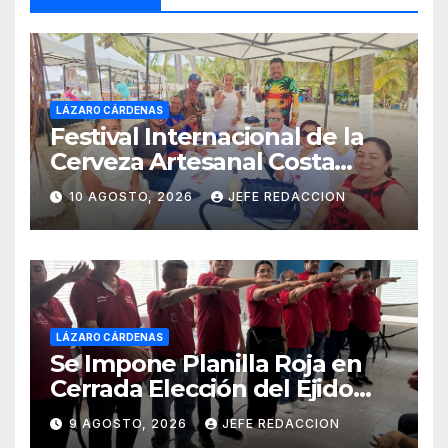
LÁZARO CÁRDENAS
Festival Internacional de la
Cerveza Artesanal Costa
Michoacán 2026 Cerro su 19ª
10 AGOSTO, 2026
JEFE REDACCION
Edición
LÁZARO CÁRDENAS
Se Impone Planilla Roja en
Cerrada Elección del Ejido
Melchor Ocampo en Lázaro
9 AGOSTO, 2026
JEFE REDACCION
Cárdenas