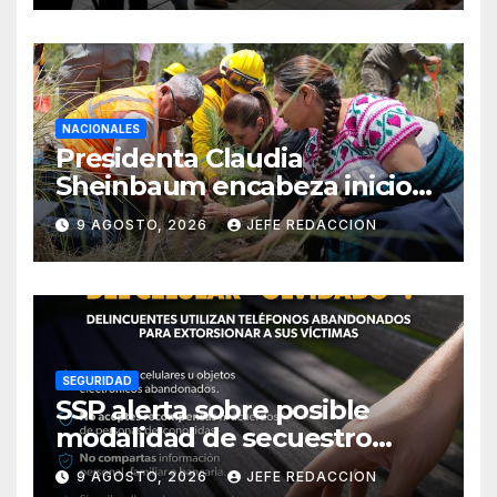
NACIONALES
Presidenta Claudia
Sheinbaum encabeza inicio
de la Jornada Nacional de
9 AGOSTO, 2026
JEFE REDACCION
Reforestación 2026
SEGURIDAD
SSP alerta sobre posible
modalidad de secuestro
virtual
9 AGOSTO, 2026
JEFE REDACCION