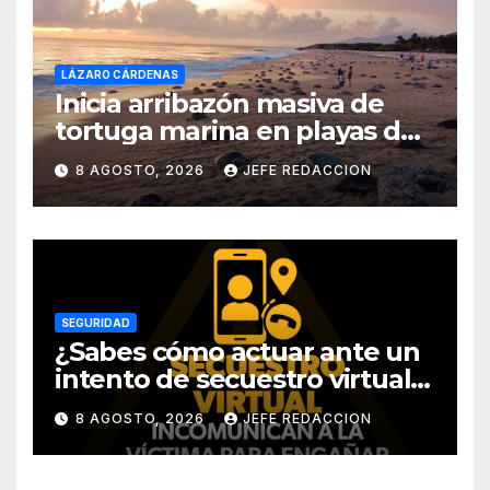
LÁZARO CÁRDENAS
Inicia arribazón masiva de
tortuga marina en playas de
Michoacán
8 AGOSTO, 2026
JEFE REDACCION
SEGURIDAD
¿Sabes cómo actuar ante un
intento de secuestro virtual?
La SSP te guía para evitarlo
8 AGOSTO, 2026
JEFE REDACCION