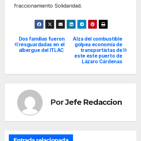
fraccionamiento Solidaridad.
Dos familias fueron
Alza del combustible
Navegación
resguardadas en el
golpea economía de
albergue del ITLAC
transportistas de
de
este este puerto de
Lázaro Cárdenas
entradas
Por
Jefe Redaccion
Entrada relacionada