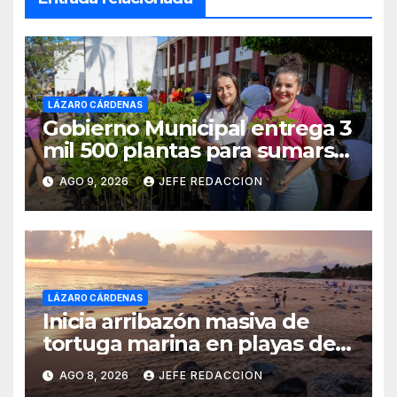
LÁZARO CÁRDENAS
Gobierno Municipal entrega 3
mil 500 plantas para sumarse
a la Jornada Nacional de
AGO 9, 2026
JEFE REDACCION
Reforestación
LÁZARO CÁRDENAS
Inicia arribazón masiva de
tortuga marina en playas de
Michoacán
AGO 8, 2026
JEFE REDACCION