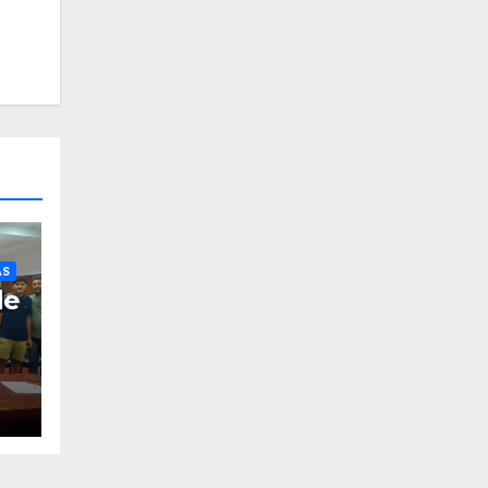
AS
de
s