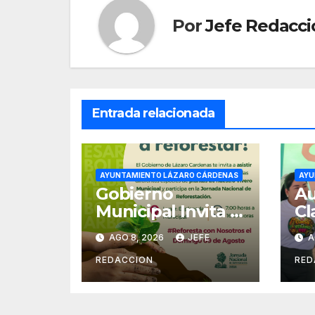
Por
Jefe Redacci
Entrada relacionada
AYUNTAMIENTO LÁZARO CÁRDENAS
AYU
Gobierno
Au
Municipal Invita a
Cl
Campaña
de
AGO 8, 2026
JEFE
A
Nacional de
Se
Reforestación
Pú
REDACCION
RED
Cu