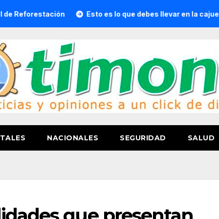
stación
Esto es lo que debes llevar en la cajuela para via
TALES
NACIONALES
SEGURIDAD
SALUD
lidades que presentan