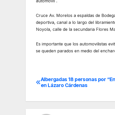
automóvil .
Cruce Av. Morelos a espaldas de Bodega
deportiva, canal a lo largo del libramien
Noyola, calle de la secundaria Flores M
Es importante que los automovilistas evi
se queden parados en medio del enchar
Albergadas 18 personas por “E
Navegación
en Lázaro Cárdenas
de
entradas