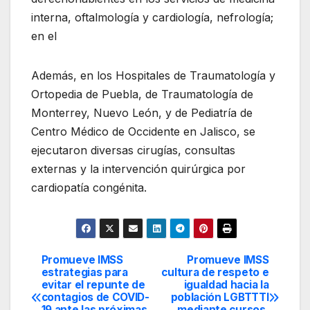
interna, oftalmología y cardiología, nefrología;
en el
Además, en los Hospitales de Traumatología y
Ortopedia de Puebla, de Traumatología de
Monterrey, Nuevo León, y de Pediatría de
Centro Médico de Occidente en Jalisco, se
ejecutaron diversas cirugías, consultas
externas y la intervención quirúrgica por
cardiopatía congénita.
Promueve IMSS
Promueve IMSS
Navegación
estrategias para
cultura de respeto e
evitar el repunte de
igualdad hacia la
de
contagios de COVID-
población LGBTTTI
19 ante las próximas
mediante cursos,