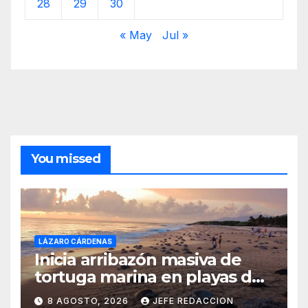
28
29
30
« May
Jul »
You missed
LÁZARO CÁRDENAS
Inicia arribazón masiva de
tortuga marina en playas de
Michoacán
8 AGOSTO, 2026
JEFE REDACCION