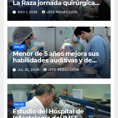
La Raza jornada quirúrgica
que transforma la vida de 10
AGO 1, 2026
JEFE REDACCION
menores con labio y paladar
hendido
SALUD
Menor de 5 años mejora sus
habilidades auditivas y de
lenguaje tras intervención en
JUL 30, 2026
JEFE REDACCION
Hospital de Especialidades
del IMSS en Puebla
SALUD
Estudio del Hospital de
Infectología del IMSS