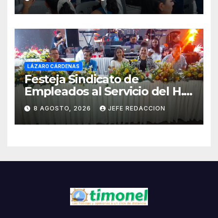
el domingo
LÁZARO CÁRDENAS
Festeja Sindicato de
Empleados al Servicio del H.
Ayuntamiento de LZC Día del
8 AGOSTO, 2026
JEFE REDACCION
Empleado Municipal