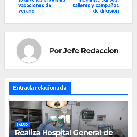
entradas
vacaciones de
talleres y campañas
verano
de difusión
Por
Jefe Redaccion
Entrada relacionada
SALUD
Realiza Hospital General de