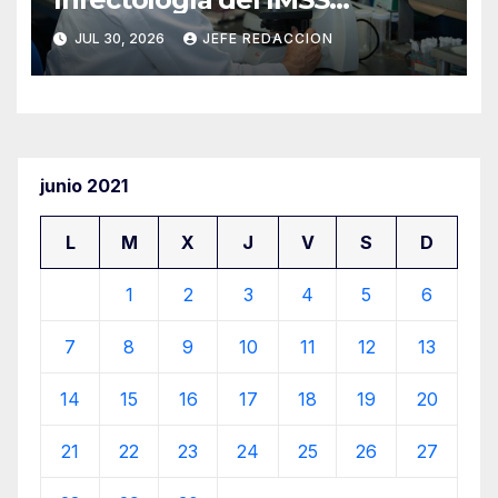
fortalece oportunidades de
JUL 30, 2026
JEFE REDACCION
prevención del cáncer anal
en personas con VIH
junio 2021
L
M
X
J
V
S
D
1
2
3
4
5
6
7
8
9
10
11
12
13
14
15
16
17
18
19
20
21
22
23
24
25
26
27