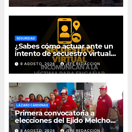
SEGURIDAD
¿Sabes cómo actuar ante un
intento de secuestro virtual?
La SSP te guía para evitarlo
8 AGOSTO, 2026
JEFE REDACCION
LÁZARO CÁRDENAS
Primera convocatoria a
elecciones del Ejido Melchor
Ocampo en Lázaro Cárdenas
8 AGOSTO, 2026
JEFE REDACCION