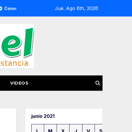
Jue. Ago 6th, 2026
Semigrante a la Feria del Pasaporte Estadounidense 2026
VIDEOS
junio 2021
L
M
X
J
V
S
D