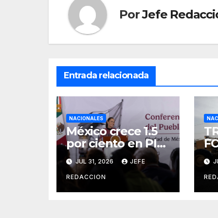
Por
Jefe Redacci
Entrada relacionada
NACIONALES
NAC
México crece 1.5
TR
por ciento en PIB
FO
trimestral:
VU
JUL 31, 2026
JEFE
J
presidenta
C
Sheinbaum
VI
REDACCION
RED
P
C
S