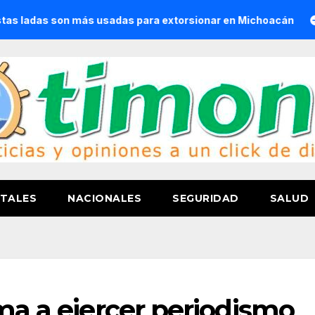
 son más usadas para extorsionar en Michoacán
Convoca 
TALES
NACIONALES
SEGURIDAD
SALUD
ama a ejercer periodismo