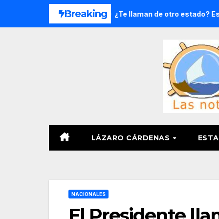
Saltar
Breaking
roga en 8 meses
¿Te llaman de otro estado? Estas ladas
al
contenido
LÁZARO CÁRDENAS
ESTA
NACIONALES
El Presidente ll