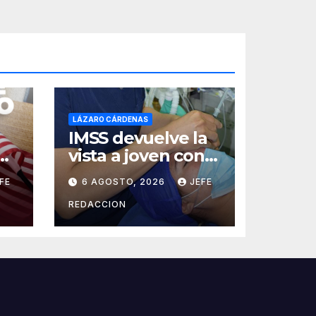
LÁZARO CÁRDENAS
IMSS devuelve la
vista a joven con
catarata
FE
6 AGOSTO, 2026
JEFE
congénita tras 23
e
años de limitación
REDACCION
visual