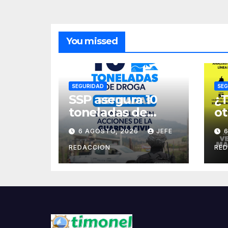
E
C
P
You missed
E
SEGURIDAD
SEG
SSP asegura 10
¿T
toneladas de
ot
droga en 8 meses
la
6 AGOSTO, 2026
JEFE
us
ex
REDACCION
RE
M