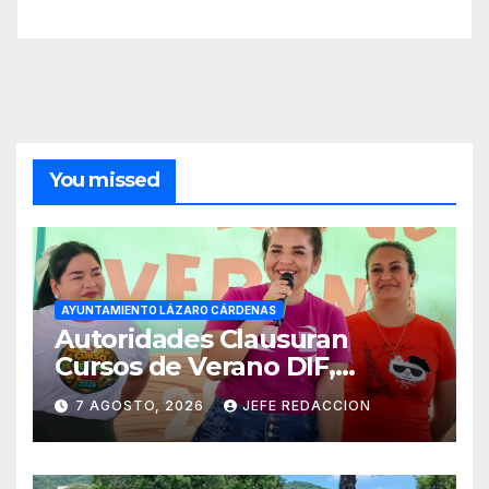
You missed
AYUNTAMIENTO LÁZARO CÁRDENAS
Autoridades Clausuran
Cursos de Verano DIF,
Seguridad Pública y Casa de
7 AGOSTO, 2026
JEFE REDACCION
Cultura 2026