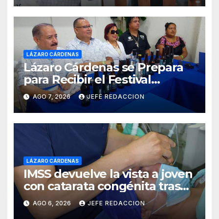
LÁZARO CÁRDENAS
Lázaro Cárdenas se Prepara
para Recibir el Festival
Internacional de la Cerveza
AGO 7, 2026
JEFE REDACCION
Costa de Michoacán 2026
LÁZARO CÁRDENAS
IMSS devuelve la vista a joven
con catarata congénita tras
23 años de limitación visual
AGO 6, 2026
JEFE REDACCION