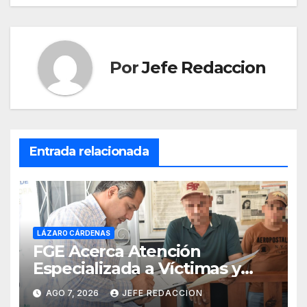
Por
Jefe Redaccion
Entrada relacionada
LÁZARO CÁRDENAS
FGE Acerca Atención
Especializada a Víctimas y
Ciudadanía de Coalcomán
AGO 7, 2026
JEFE REDACCION