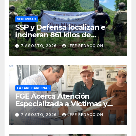
SEGURIDAD
SSP y Defensa localizan e
incineran 861 kilos de
marihuana en Huetamo
7 AGOSTO, 2026
JEFE REDACCION
LÁZARO CÁRDENAS
FGE Acerca Atención
Especializada a Víctimas y
Ciudadanía de Coalcomán
7 AGOSTO, 2026
JEFE REDACCION