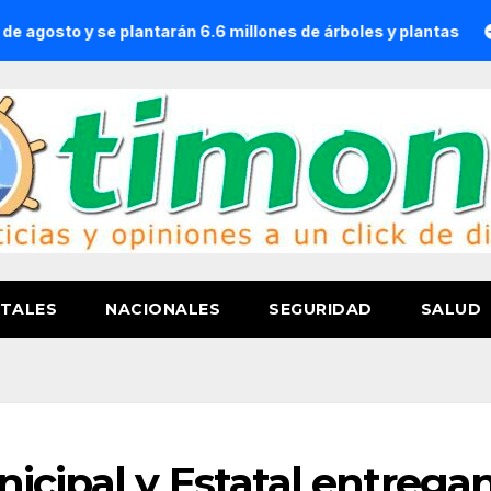
 se plantarán 6.6 millones de árboles y plantas
Detención
TALES
NACIONALES
SEGURIDAD
SALUD
icipal y Estatal entrega