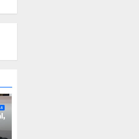
AS
l,