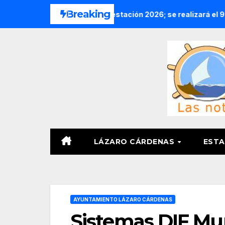
Saltar
Breaking
 Nacional de Reforestación 2026; se realizará el 9 de agosto y
al
contenido
LÁZARO CÁRDENAS
ESTA
AYUNTAMIENTO LÁZARO CÁRDENAS
Sistemas DIF Mun