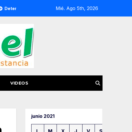
Mié. Ago 5th, 2026
 de generadores de violencia por extorsión, pilar de la estrat
VIDEOS
junio 2021
n
L
M
X
J
V
S
D