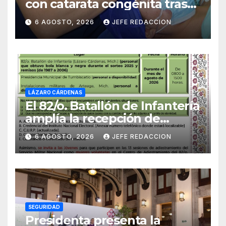
con catarata congénita tras
23 años de limitación visual
6 AGOSTO, 2026
JEFE REDACCION
LÁZARO CÁRDENAS
El 82/o. Batallón de Infantería
amplía la recepción de
documentos para obtener La
6 AGOSTO, 2026
JEFE REDACCION
Catilla del Servicio Militar
Nacional
SEGURIDAD
Presidenta presenta la