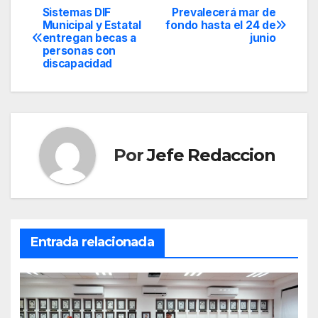
Sistemas DIF
Prevalecerá mar de
Navegación
Municipal y Estatal
fondo hasta el 24 de
entregan becas a
junio
de
personas con
discapacidad
entradas
Por
Jefe Redaccion
Entrada relacionada