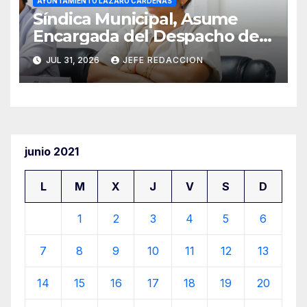
AYUNTAMIENTO LÁZARO CÁRDENAS
Síndica Municipal, Asume
Encargada del Despacho de
Presidencia
JUL 31, 2026
JEFE REDACCION
junio 2021
L
M
X
J
V
S
D
1
2
3
4
5
6
7
8
9
10
11
12
13
14
15
16
17
18
19
20